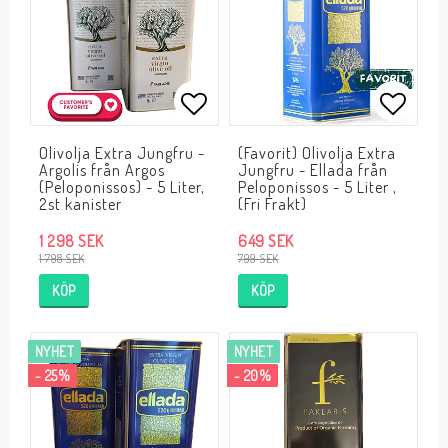
Lägg till i favoritlistan
Lägg ti
Olivolja Extra Jungfru -
(Favorit) Olivolja Extra
Argolis från Argos
Jungfru - Ellada från
(Peloponissos) - 5 Liter,
Peloponissos - 5 Liter ,
2st kanister
(Fri Frakt)
1 298 SEK
649 SEK
1 798 SEK
799 SEK
KÖP
KÖP
NYHET
NYHET
- 25%
- 20%