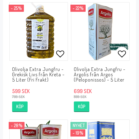
- 25%
- 22%
Lägg till i favoritlistan
Lägg ti
Olivolja Extra Jungfru -
Olivolja Extra Jungfru -
Grekisk Livs från Kreta -
Argolis från Argos
5 Liter (Fri Frakt)
(Peloponissos) - 5 Liter
599 SEK
699 SEK
799 SEK
899 SEK
KÖP
KÖP
- 28%
NYHET
- 19%