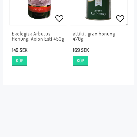
Lägg till i favoritlistan
Lägg ti
Ekologisk Arbutus
attiki , gran honung
Honung, Axion Esti 450g
470g
149 SEK
169 SEK
KÖP
KÖP