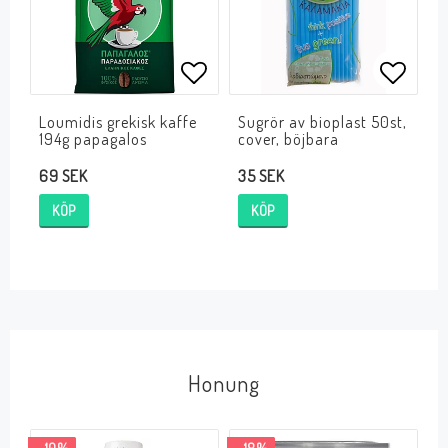
Lägg till i favoritlistan
Lägg ti
Loumidis grekisk kaffe
Sugrör av bioplast 50st,
194g papagalos
cover, böjbara
69 SEK
35 SEK
KÖP
KÖP
Honung