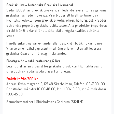
Grekisk Livs – Autentiska Grekiska Livsmedel
Sedan 2009 har Grekisk Livs varit en ledande leverantör av genuina
grekiska livsmedel i Sverige. Vi erbjuder ett brett sortiment av
kvalitetsprodukter som
grekisk olivolja
,
oliver
,
honung
,
ost
,
kryddor
och andra populära grekiska delikatesser. Alla produkter importeras
direkt från Grekland för att säkerställa högsta kvalitet och äkta
smak.
Handla enkelt via vår e-handel eller besök vår butik i Skärholmen.
Vi är även en pålitlig grossist med lång erfarenhet av att leverera
grekiska råvaror till företag i hela landet.
Företagsköp – café, restaurang & livs
Letar du efter en grossist för grekiska produkter? Kontakta oss för
offert och skräddarsydda priser för företag.
Fraktfritt från 799 kr
Adress: Oxholmsgränd 8, 127 48 Skärholmen, Telefon: 08-7100 100
Öppettider: mån-fre:10:00-18:00, lör: 11:00-16:00, sön & röda dagar:
11:00-15:00
Samarbetspartner i Skärholmens Centrum (SKHLM)