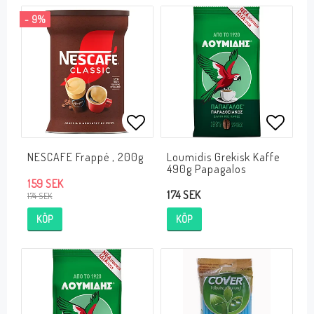
- 9%
Lägg till i favoritlistan
Lägg ti
NESCAFE Frappé , 200g
Loumidis Grekisk Kaffe
490g Papagalos
159 SEK
174 SEK
174 SEK
KÖP
KÖP