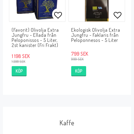
Lägg till i favoritlistan
Lägg ti
(Favorit) Olivolja Extra
Ekologisk Olivolja Extra
Jungfru - Ellada från
Jungfru - Faklaris från
Peloponissos - 5 Liter,
Peloponnesos - 5 Liter
2st kanister (Fri Frakt)
799 SEK
1 198 SEK
999 SEK
1 598 SEK
KÖP
KÖP
Kaffe