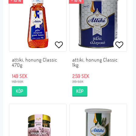
- 10%
- 18%
Lägg till i favoritlistan
Lägg ti
attiki, honung Classic
attiki, honung Classic
470g
1kg
149 SEK
259 SEK
165 SEK
315 SEK
KÖP
KÖP