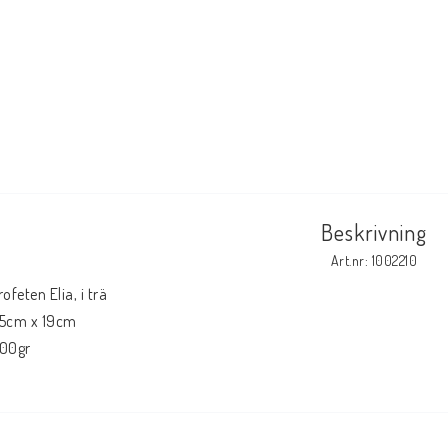
Beskrivning
Art.nr: 1002210
rofeten Elia, i trä

5cm x 19cm
