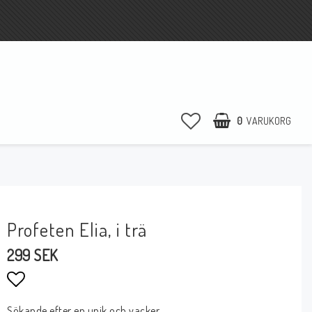
0
VARUKORG
Profeten Elia, i trä
299 SEK
Lägg till i favoritlistan
Sökande efter en unik och vacker