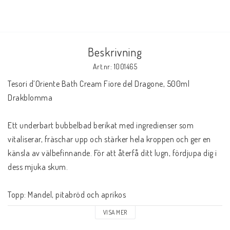
Beskrivning
Art.nr: 1001465
Tesori d’Oriente Bath Cream Fiore del Dragone, 500ml

Drakblomma

Ett underbart bubbelbad berikat med ingredienser som 
vitaliserar, fräschar upp och stärker hela kroppen och ger en 
känsla av välbefinnande. För att återfå ditt lugn, fördjupa dig i 
dess mjuka skum.

Topp: Mandel, pitabröd och aprikos

VISA MER
Mellan: pudrig toner och rosenblad
