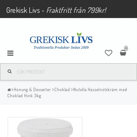
Grekisk Livs -
Fraktfritt från 799kr!
0
Honung & Desserter
Choklad
Nutella Hasselnötskräm med
Choklad Hink 3kg