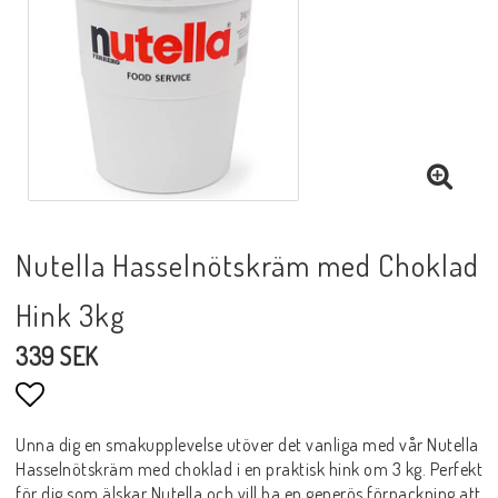
Nutella Hasselnötskräm med Choklad
Hink 3kg
339 SEK
Lägg till i favoritlistan
Unna dig en smakupplevelse utöver det vanliga med vår Nutella
Hasselnötskräm med choklad i en praktisk hink om 3 kg. Perfekt
för dig som älskar Nutella och vill ha en generös förpackning att