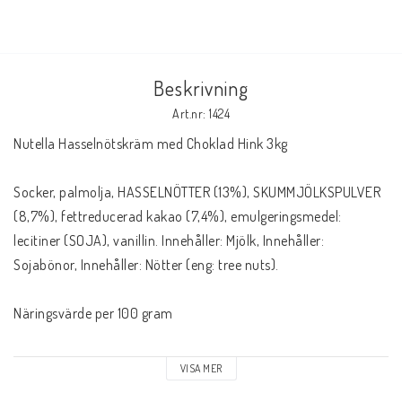
Beskrivning
Art.nr: 1424
Nutella Hasselnötskräm med Choklad Hink 3kg

Socker, palmolja, HASSELNÖTTER (13%), SKUMMJÖLKSPULVER 
(8,7%), fettreducerad kakao (7,4%), emulgeringsmedel: 
lecitiner (SOJA), vanillin. Innehåller: Mjölk, Innehåller: 
Sojabönor, Innehåller: Nötter (eng: tree nuts).

Näringsvärde per 100 gram

Energi 2278 kJ / 546 kcal

VISA MER